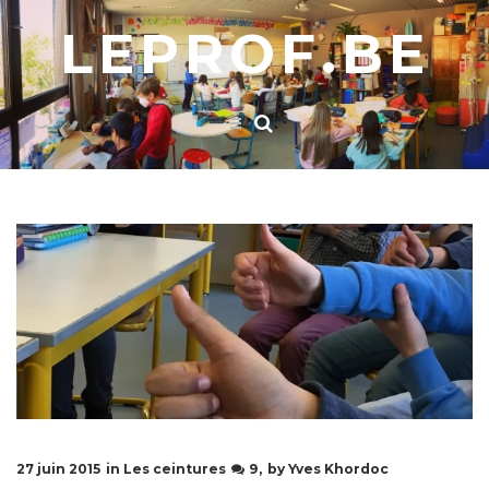
LEPROF.BE
27 juin 2015
in
Les ceintures
9
by
Yves Khordoc